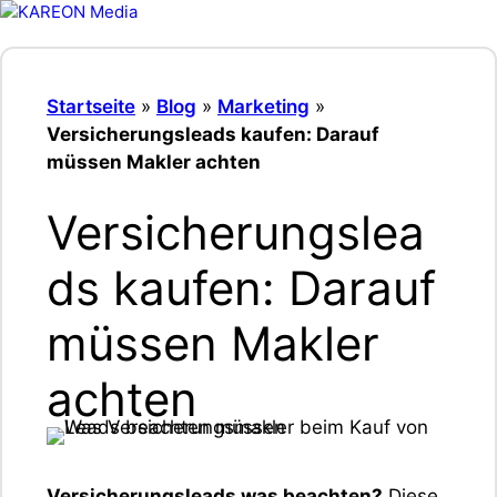
Zum
Inhalt
Menü
springen
Startseite
»
Blog
»
Marketing
»
Versicherungsleads kaufen: Darauf
müssen Makler achten
Versicherungslea
ds kaufen: Darauf
müssen Makler
achten
Versicherungsleads was beachten?
Diese