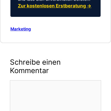
Zur kostenlosen Erstberatung →
Kategorien
Marketing
Schreibe einen
Kommentar
Kommentar