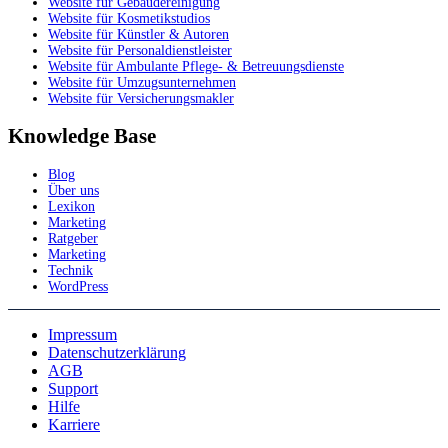
Website für Gebäudereinigung
Website für Kosmetikstudios
Website für Künstler & Autoren
Website für Personaldienstleister
Website für Ambulante Pflege- & Betreuungsdienste
Website für Umzugsunternehmen
Website für Versicherungsmakler
Knowledge Base
Blog
Über uns
Lexikon
Marketing
Ratgeber
Marketing
Technik
WordPress
Impressum
Datenschutzerklärung
AGB
Support
Hilfe
Karriere