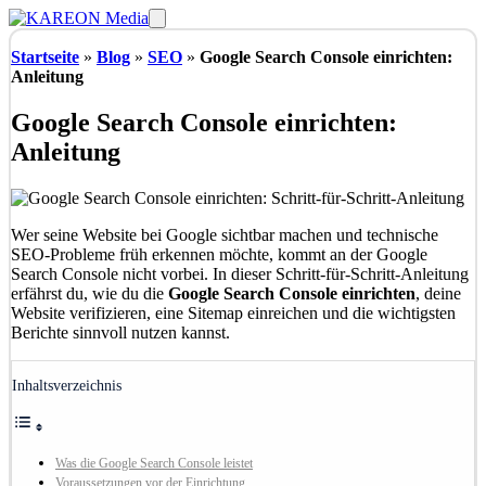
Zum
Menü
Inhalt
springen
Startseite
»
Blog
»
SEO
»
Google Search Console einrichten:
Anleitung
Google Search Console einrichten:
Anleitung
Wer seine Website bei Google sichtbar machen und technische
SEO-Probleme früh erkennen möchte, kommt an der Google
Search Console nicht vorbei. In dieser Schritt-für-Schritt-Anleitung
erfährst du, wie du die
Google Search Console einrichten
, deine
Website verifizieren, eine Sitemap einreichen und die wichtigsten
Berichte sinnvoll nutzen kannst.
Inhaltsverzeichnis
Was die Google Search Console leistet
Voraussetzungen vor der Einrichtung