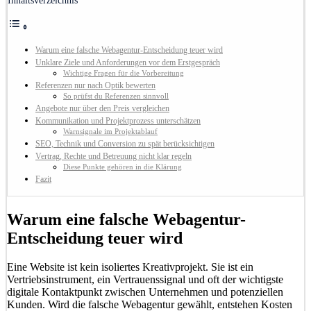
Inhaltsverzeichnis
Warum eine falsche Webagentur-Entscheidung teuer wird
Unklare Ziele und Anforderungen vor dem Erstgespräch
Wichtige Fragen für die Vorbereitung
Referenzen nur nach Optik bewerten
So prüfst du Referenzen sinnvoll
Angebote nur über den Preis vergleichen
Kommunikation und Projektprozess unterschätzen
Warnsignale im Projektablauf
SEO, Technik und Conversion zu spät berücksichtigen
Vertrag, Rechte und Betreuung nicht klar regeln
Diese Punkte gehören in die Klärung
Fazit
Warum eine falsche Webagentur-
Entscheidung teuer wird
Eine Website ist kein isoliertes Kreativprojekt. Sie ist ein
Vertriebsinstrument, ein Vertrauenssignal und oft der wichtigste
digitale Kontaktpunkt zwischen Unternehmen und potenziellen
Kunden. Wird die falsche Webagentur gewählt, entstehen Kosten