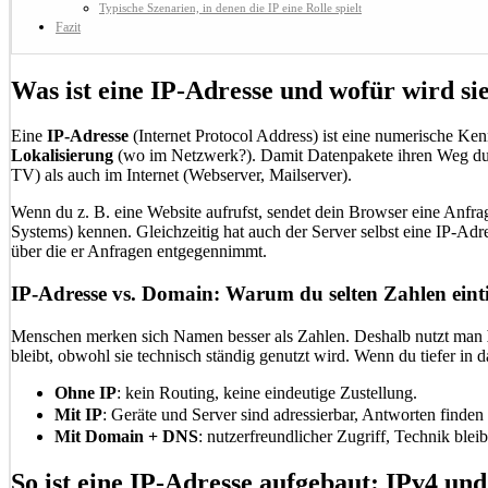
Typische Szenarien, in denen die IP eine Rolle spielt
Fazit
Was ist eine IP-Adresse und wofür wird si
Eine
IP-Adresse
(Internet Protocol Address) ist eine numerische Ke
Lokalisierung
(wo im Netzwerk?). Damit Datenpakete ihren Weg durch
TV) als auch im Internet (Webserver, Mailserver).
Wenn du z. B. eine Website aufrufst, sendet dein Browser eine Anfr
Systems) kennen. Gleichzeitig hat auch der Server selbst eine IP-Adre
über die er Anfragen entgegennimmt.
IP-Adresse vs. Domain: Warum du selten Zahlen eint
Menschen merken sich Namen besser als Zahlen. Deshalb nutzt man
bleibt, obwohl sie technisch ständig genutzt wird. Wenn du tiefer i
Ohne IP
: kein Routing, keine eindeutige Zustellung.
Mit IP
: Geräte und Server sind adressierbar, Antworten finden
Mit Domain + DNS
: nutzerfreundlicher Zugriff, Technik blei
So ist eine IP-Adresse aufgebaut: IPv4 un