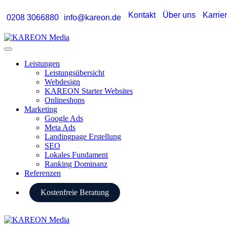
Zum
Kontakt
Über uns
Karrie
0208 3066880
info@kareon.de
Inhalt
springen
Menü
Leistungen
Leistungsübersicht
Webdesign
KAREON Starter Websites
Onlineshops
Marketing
Google Ads
Meta Ads
Landingpage Erstellung
SEO
Lokales Fundament
Ranking Dominanz
Referenzen
Kostenfreie Beratung