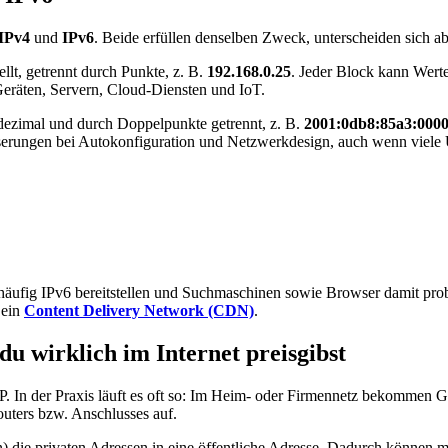
IPv4
und
IPv6
. Beide erfüllen denselben Zweck, unterscheiden sich a
llt, getrennt durch Punkte, z. B.
192.168.0.25
. Jeder Block kann Werte
Geräten, Servern, Cloud-Diensten und IoT.
adezimal und durch Doppelpunkte getrennt, z. B.
2001:0db8:85a3:0000
esserungen bei Autokonfiguration und Netzwerkdesign, auch wenn viel
s häufig IPv6 bereitstellen und Suchmaschinen sowie Browser damit pr
 ein
Content Delivery Network (CDN)
.
du wirklich im Internet preisgibst
-IP. In der Praxis läuft es oft so: Im Heim- oder Firmennetz bekommen 
uters bzw. Anschlusses auf.
 die privaten Adressen in eine öffentliche Adresse. Dadurch können meh