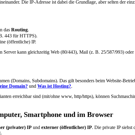
einander. Die IP-Adresse ist dabei die Grundlage, aber selten der einz
en das
Routing
.
. B. 443 für HTTPS).
e (öffentliche) IP.
. Ein Server kann gleichzeitig Web (80/443), Mail (z. B. 25/587/993) o
er Namen (Domains, Subdomains). Das gilt besonders beim Website-Betr
 eine Domain?
und
Was ist Hosting?
.
anten erreichbar sind (mit/ohne www, http/https), können Suchmaschi
omputer, Smartphone und im Browser
ner (privater) IP
und
externer (öffentlicher) IP
. Die private IP siehst
.