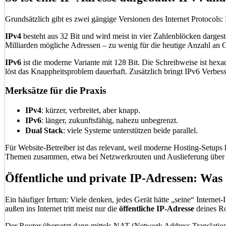
Grundsätzlich gibt es zwei gängige Versionen des Internet Protocols:
IPv4
besteht aus 32 Bit und wird meist in vier Zahlenblöcken dargeste
Milliarden mögliche Adressen – zu wenig für die heutige Anzahl an 
IPv6
ist die moderne Variante mit 128 Bit. Die Schreibweise ist hex
löst das Knappheitsproblem dauerhaft. Zusätzlich bringt IPv6 Verb
Merksätze für die Praxis
IPv4
: kürzer, verbreitet, aber knapp.
IPv6
: länger, zukunftsfähig, nahezu unbegrenzt.
Dual Stack
: viele Systeme unterstützen beide parallel.
Für Website-Betreiber ist das relevant, weil moderne Hosting-Setup
Themen zusammen, etwa bei Netzwerkrouten und Auslieferung über
Öffentliche und private IP-Adressen: Was 
Ein häufiger Irrtum: Viele denken, jedes Gerät hätte „seine“ Internet
außen ins Internet tritt meist nur die
öffentliche IP-Adresse
deines Ro
Der Router übersetzt dann mittels NAT (Network Address Translation)