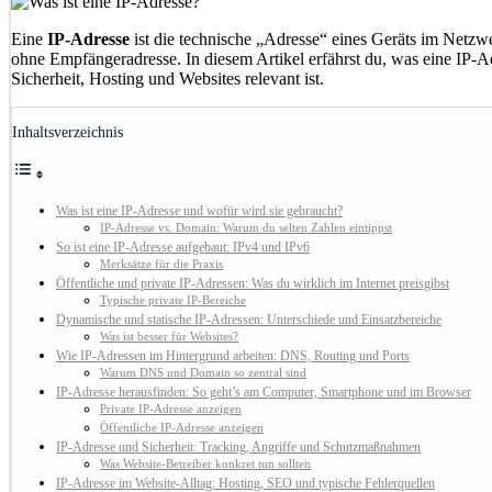
Eine
IP-Adresse
ist die technische „Adresse“ eines Geräts im Netzw
ohne Empfängeradresse. In diesem Artikel erfährst du, was eine IP-Ad
Sicherheit, Hosting und Websites relevant ist.
Inhaltsverzeichnis
Was ist eine IP-Adresse und wofür wird sie gebraucht?
IP-Adresse vs. Domain: Warum du selten Zahlen eintippst
So ist eine IP-Adresse aufgebaut: IPv4 und IPv6
Merksätze für die Praxis
Öffentliche und private IP-Adressen: Was du wirklich im Internet preisgibst
Typische private IP-Bereiche
Dynamische und statische IP-Adressen: Unterschiede und Einsatzbereiche
Was ist besser für Websites?
Wie IP-Adressen im Hintergrund arbeiten: DNS, Routing und Ports
Warum DNS und Domain so zentral sind
IP-Adresse herausfinden: So geht’s am Computer, Smartphone und im Browser
Private IP-Adresse anzeigen
Öffentliche IP-Adresse anzeigen
IP-Adresse und Sicherheit: Tracking, Angriffe und Schutzmaßnahmen
Was Website-Betreiber konkret tun sollten
IP-Adresse im Website-Alltag: Hosting, SEO und typische Fehlerquellen