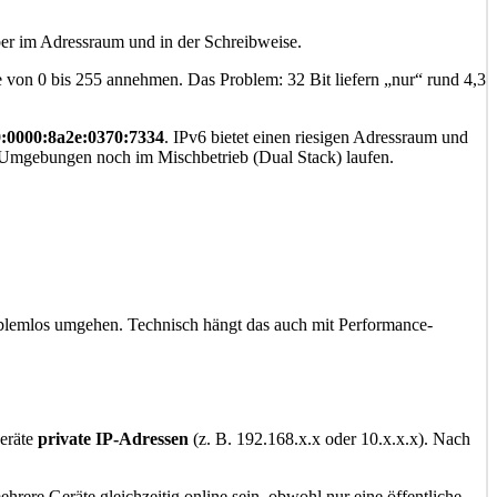
ber im Adressraum und in der Schreibweise.
 von 0 bis 255 annehmen. Das Problem: 32 Bit liefern „nur“ rund 4,3
:0000:8a2e:0370:7334
. IPv6 bietet einen riesigen Adressraum und
e Umgebungen noch im Mischbetrieb (Dual Stack) laufen.
oblemlos umgehen. Technisch hängt das auch mit Performance-
Geräte
private IP-Adressen
(z. B. 192.168.x.x oder 10.x.x.x). Nach
rere Geräte gleichzeitig online sein, obwohl nur eine öffentliche