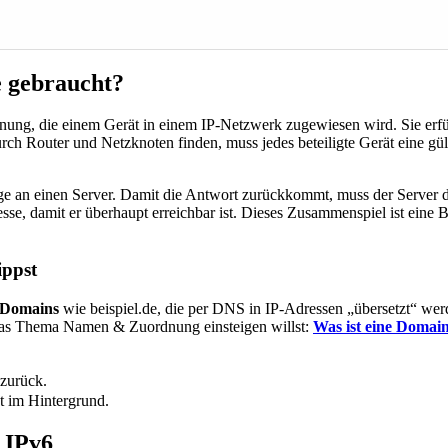
e gebraucht?
nnung, die einem Gerät in einem IP-Netzwerk zugewiesen wird. Sie erf
 Router und Netzknoten finden, muss jedes beteiligte Gerät eine gült
age an einen Server. Damit die Antwort zurückkommt, muss der Server d
sse, damit er überhaupt erreichbar ist. Dieses Zusammenspiel ist eine B
ippst
Domains
wie beispiel.de, die per DNS in IP-Adressen „übersetzt“ werd
n das Thema Namen & Zuordnung einsteigen willst:
Was ist eine Domai
 zurück.
bt im Hintergrund.
d IPv6