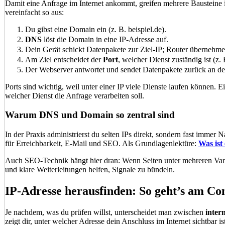
Damit eine Anfrage im Internet ankommt, greifen mehrere Bausteine in
vereinfacht so aus:
Du gibst eine Domain ein (z. B. beispiel.de).
DNS
löst die Domain in eine IP-Adresse auf.
Dein Gerät schickt Datenpakete zur Ziel-IP; Router übernehm
Am Ziel entscheidet der
Port
, welcher Dienst zuständig ist (z
Der Webserver antwortet und sendet Datenpakete zurück an dein
Ports sind wichtig, weil unter einer IP viele Dienste laufen können
welcher Dienst die Anfrage verarbeiten soll.
Warum DNS und Domain so zentral sind
In der Praxis administrierst du selten IPs direkt, sondern fast imm
für Erreichbarkeit, E-Mail und SEO. Als Grundlagenlektüre:
Was ist
Auch SEO-Technik hängt hier dran: Wenn Seiten unter mehreren Vari
und klare Weiterleitungen helfen, Signale zu bündeln.
IP-Adresse herausfinden: So geht’s am C
Je nachdem, was du prüfen willst, unterscheidet man zwischen
inter
zeigt dir, unter welcher Adresse dein Anschluss im Internet sichtbar ist