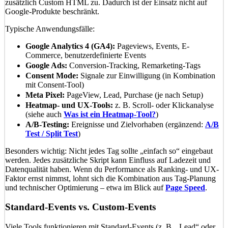
zusätzlich Custom HTML zu. Dadurch ist der Einsatz nicht auf
Google-Produkte beschränkt.
Typische Anwendungsfälle:
Google Analytics 4 (GA4):
Pageviews, Events, E-
Commerce, benutzerdefinierte Events
Google Ads:
Conversion-Tracking, Remarketing-Tags
Consent Mode:
Signale zur Einwilligung (in Kombination
mit Consent-Tool)
Meta Pixel:
PageView, Lead, Purchase (je nach Setup)
Heatmap- und UX-Tools:
z. B. Scroll- oder Klickanalyse
(siehe auch
Was ist ein Heatmap-Tool?
)
A/B-Testing:
Ereignisse und Zielvorhaben (ergänzend:
A/B
Test / Split Test
)
Besonders wichtig: Nicht jedes Tag sollte „einfach so“ eingebaut
werden. Jedes zusätzliche Skript kann Einfluss auf Ladezeit und
Datenqualität haben. Wenn du Performance als Ranking- und UX-
Faktor ernst nimmst, lohnt sich die Kombination aus Tag-Planung
und technischer Optimierung – etwa im Blick auf
Page Speed
.
Standard-Events vs. Custom-Events
Viele Tools funktionieren mit Standard-Events (z. B. „Lead“ oder