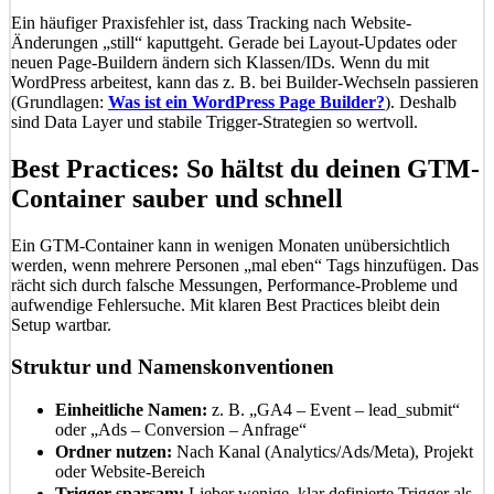
Ein häufiger Praxisfehler ist, dass Tracking nach Website-
Änderungen „still“ kaputtgeht. Gerade bei Layout-Updates oder
neuen Page-Buildern ändern sich Klassen/IDs. Wenn du mit
WordPress arbeitest, kann das z. B. bei Builder-Wechseln passieren
(Grundlagen:
Was ist ein WordPress Page Builder?
). Deshalb
sind Data Layer und stabile Trigger-Strategien so wertvoll.
Best Practices: So hältst du deinen GTM-
Container sauber und schnell
Ein GTM-Container kann in wenigen Monaten unübersichtlich
werden, wenn mehrere Personen „mal eben“ Tags hinzufügen. Das
rächt sich durch falsche Messungen, Performance-Probleme und
aufwendige Fehlersuche. Mit klaren Best Practices bleibt dein
Setup wartbar.
Struktur und Namenskonventionen
Einheitliche Namen:
z. B. „GA4 – Event – lead_submit“
oder „Ads – Conversion – Anfrage“
Ordner nutzen:
Nach Kanal (Analytics/Ads/Meta), Projekt
oder Website-Bereich
Trigger sparsam:
Lieber wenige, klar definierte Trigger als