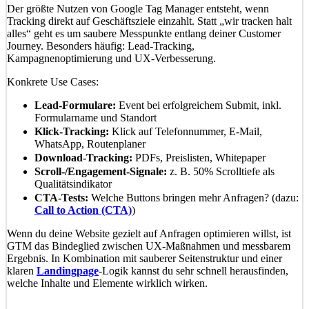
Der größte Nutzen von Google Tag Manager entsteht, wenn
Tracking direkt auf Geschäftsziele einzahlt. Statt „wir tracken halt
alles“ geht es um saubere Messpunkte entlang deiner Customer
Journey. Besonders häufig: Lead-Tracking,
Kampagnenoptimierung und UX-Verbesserung.
Konkrete Use Cases:
Lead-Formulare:
Event bei erfolgreichem Submit, inkl.
Formularname und Standort
Klick-Tracking:
Klick auf Telefonnummer, E-Mail,
WhatsApp, Routenplaner
Download-Tracking:
PDFs, Preislisten, Whitepaper
Scroll-/Engagement-Signale:
z. B. 50% Scrolltiefe als
Qualitätsindikator
CTA-Tests:
Welche Buttons bringen mehr Anfragen? (dazu:
Call to Action (CTA)
)
Wenn du deine Website gezielt auf Anfragen optimieren willst, ist
GTM das Bindeglied zwischen UX-Maßnahmen und messbarem
Ergebnis. In Kombination mit sauberer Seitenstruktur und einer
klaren
Landingpage
-Logik kannst du sehr schnell herausfinden,
welche Inhalte und Elemente wirklich wirken.