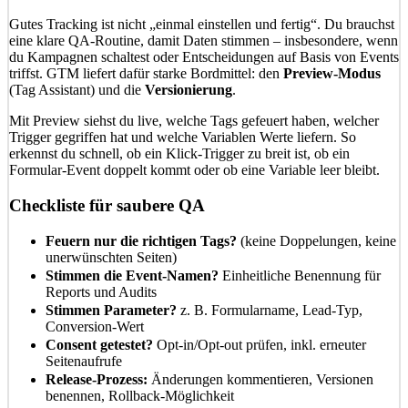
Gutes Tracking ist nicht „einmal einstellen und fertig“. Du brauchst
eine klare QA-Routine, damit Daten stimmen – insbesondere, wenn
du Kampagnen schaltest oder Entscheidungen auf Basis von Events
triffst. GTM liefert dafür starke Bordmittel: den
Preview-Modus
(Tag Assistant) und die
Versionierung
.
Mit Preview siehst du live, welche Tags gefeuert haben, welcher
Trigger gegriffen hat und welche Variablen Werte liefern. So
erkennst du schnell, ob ein Klick-Trigger zu breit ist, ob ein
Formular-Event doppelt kommt oder ob eine Variable leer bleibt.
Checkliste für saubere QA
Feuern nur die richtigen Tags?
(keine Doppelungen, keine
unerwünschten Seiten)
Stimmen die Event-Namen?
Einheitliche Benennung für
Reports und Audits
Stimmen Parameter?
z. B. Formularname, Lead-Typ,
Conversion-Wert
Consent getestet?
Opt-in/Opt-out prüfen, inkl. erneuter
Seitenaufrufe
Release-Prozess:
Änderungen kommentieren, Versionen
benennen, Rollback-Möglichkeit