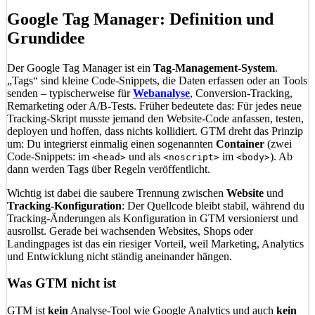
Google Tag Manager: Definition und
Grundidee
Der Google Tag Manager ist ein
Tag-Management-System
.
„Tags“ sind kleine Code-Snippets, die Daten erfassen oder an Tools
senden – typischerweise für
Webanalyse
, Conversion-Tracking,
Remarketing oder A/B-Tests. Früher bedeutete das: Für jedes neue
Tracking-Skript musste jemand den Website-Code anfassen, testen,
deployen und hoffen, dass nichts kollidiert. GTM dreht das Prinzip
um: Du integrierst einmalig einen sogenannten
Container
(zwei
Code-Snippets: im
und als
im
). Ab
<head>
<noscript>
<body>
dann werden Tags über Regeln veröffentlicht.
Wichtig ist dabei die saubere Trennung zwischen
Website
und
Tracking-Konfiguration
: Der Quellcode bleibt stabil, während du
Tracking-Änderungen als Konfiguration in GTM versionierst und
ausrollst. Gerade bei wachsenden Websites, Shops oder
Landingpages ist das ein riesiger Vorteil, weil Marketing, Analytics
und Entwicklung nicht ständig aneinander hängen.
Was GTM nicht ist
GTM ist
kein
Analyse-Tool wie Google Analytics und auch
kein