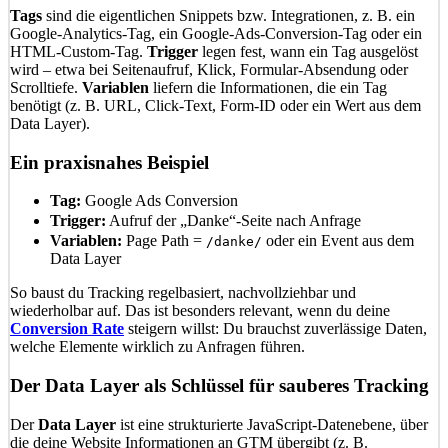
Tags
sind die eigentlichen Snippets bzw. Integrationen, z. B. ein
Google-Analytics-Tag, ein Google-Ads-Conversion-Tag oder ein
HTML-Custom-Tag.
Trigger
legen fest, wann ein Tag ausgelöst
wird – etwa bei Seitenaufruf, Klick, Formular-Absendung oder
Scrolltiefe.
Variablen
liefern die Informationen, die ein Tag
benötigt (z. B. URL, Click-Text, Form-ID oder ein Wert aus dem
Data Layer).
Ein praxisnahes Beispiel
Tag:
Google Ads Conversion
Trigger:
Aufruf der „Danke“-Seite nach Anfrage
Variablen:
Page Path =
oder ein Event aus dem
/danke/
Data Layer
So baust du Tracking regelbasiert, nachvollziehbar und
wiederholbar auf. Das ist besonders relevant, wenn du deine
Conversion Rate
steigern willst: Du brauchst zuverlässige Daten,
welche Elemente wirklich zu Anfragen führen.
Der Data Layer als Schlüssel für sauberes Tracking
Der
Data Layer
ist eine strukturierte JavaScript-Datenebene, über
die deine Website Informationen an GTM übergibt (z. B.