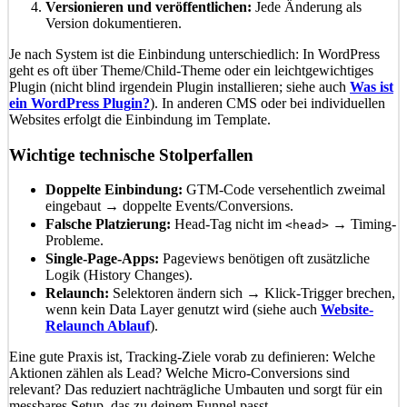
Versionieren und veröffentlichen:
Jede Änderung als
Version dokumentieren.
Je nach System ist die Einbindung unterschiedlich: In WordPress
geht es oft über Theme/Child-Theme oder ein leichtgewichtiges
Plugin (nicht blind irgendein Plugin installieren; siehe auch
Was ist
ein WordPress Plugin?
). In anderen CMS oder bei individuellen
Websites erfolgt die Einbindung im Template.
Wichtige technische Stolperfallen
Doppelte Einbindung:
GTM-Code versehentlich zweimal
eingebaut → doppelte Events/Conversions.
Falsche Platzierung:
Head-Tag nicht im
→ Timing-
<head>
Probleme.
Single-Page-Apps:
Pageviews benötigen oft zusätzliche
Logik (History Changes).
Relaunch:
Selektoren ändern sich → Klick-Trigger brechen,
wenn kein Data Layer genutzt wird (siehe auch
Website-
Relaunch Ablauf
).
Eine gute Praxis ist, Tracking-Ziele vorab zu definieren: Welche
Aktionen zählen als Lead? Welche Micro-Conversions sind
relevant? Das reduziert nachträgliche Umbauten und sorgt für ein
messbares Setup, das zu deinem Funnel passt.