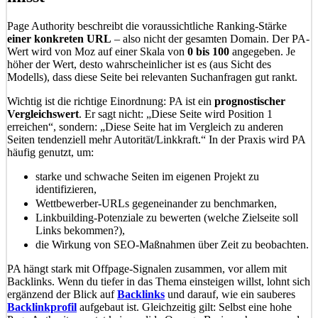
Page Authority beschreibt die voraussichtliche Ranking-Stärke
einer konkreten URL
– also nicht der gesamten Domain. Der PA-
Wert wird von Moz auf einer Skala von
0 bis 100
angegeben. Je
höher der Wert, desto wahrscheinlicher ist es (aus Sicht des
Modells), dass diese Seite bei relevanten Suchanfragen gut rankt.
Wichtig ist die richtige Einordnung: PA ist ein
prognostischer
Vergleichswert
. Er sagt nicht: „Diese Seite wird Position 1
erreichen“, sondern: „Diese Seite hat im Vergleich zu anderen
Seiten tendenziell mehr Autorität/Linkkraft.“ In der Praxis wird PA
häufig genutzt, um:
starke und schwache Seiten im eigenen Projekt zu
identifizieren,
Wettbewerber-URLs gegeneinander zu benchmarken,
Linkbuilding-Potenziale zu bewerten (welche Zielseite soll
Links bekommen?),
die Wirkung von SEO-Maßnahmen über Zeit zu beobachten.
PA hängt stark mit Offpage-Signalen zusammen, vor allem mit
Backlinks. Wenn du tiefer in das Thema einsteigen willst, lohnt sich
ergänzend der Blick auf
Backlinks
und darauf, wie ein sauberes
Backlinkprofil
aufgebaut ist. Gleichzeitig gilt: Selbst eine hohe