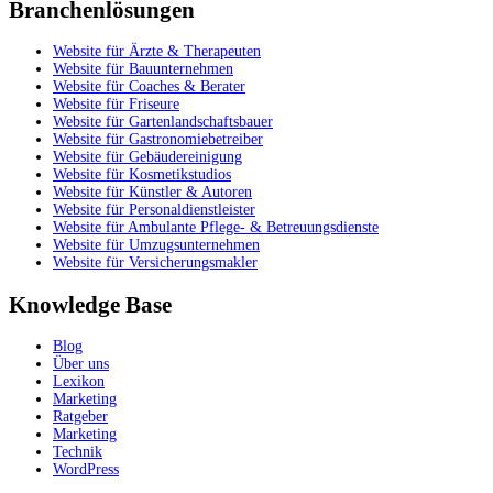
Branchenlösungen
Website für Ärzte & Therapeuten
Website für Bauunternehmen
Website für Coaches & Berater
Website für Friseure
Website für Gartenlandschaftsbauer
Website für Gastronomiebetreiber
Website für Gebäudereinigung
Website für Kosmetikstudios
Website für Künstler & Autoren
Website für Personaldienstleister
Website für Ambulante Pflege- & Betreuungsdienste
Website für Umzugsunternehmen
Website für Versicherungsmakler
Knowledge Base
Blog
Über uns
Lexikon
Marketing
Ratgeber
Marketing
Technik
WordPress