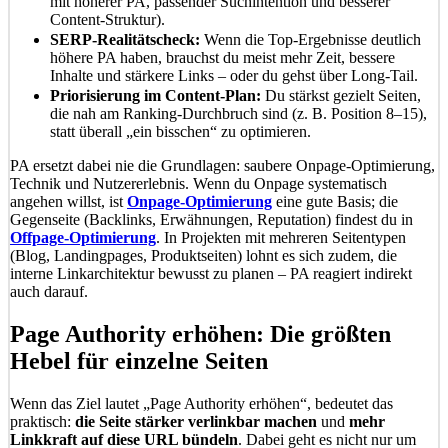
mit höherer PA, passender Suchintention und besserer
Content-Struktur).
SERP-Realitätscheck:
Wenn die Top-Ergebnisse deutlich
höhere PA haben, brauchst du meist mehr Zeit, bessere
Inhalte und stärkere Links – oder du gehst über Long-Tail.
Priorisierung im Content-Plan:
Du stärkst gezielt Seiten,
die nah am Ranking-Durchbruch sind (z. B. Position 8–15),
statt überall „ein bisschen“ zu optimieren.
PA ersetzt dabei nie die Grundlagen: saubere Onpage-Optimierung,
Technik und Nutzererlebnis. Wenn du Onpage systematisch
angehen willst, ist
Onpage-Optimierung
eine gute Basis; die
Gegenseite (Backlinks, Erwähnungen, Reputation) findest du in
Offpage-Optimierung
. In Projekten mit mehreren Seitentypen
(Blog, Landingpages, Produktseiten) lohnt es sich zudem, die
interne Linkarchitektur bewusst zu planen – PA reagiert indirekt
auch darauf.
Page Authority erhöhen: Die größten
Hebel für einzelne Seiten
Wenn das Ziel lautet „Page Authority erhöhen“, bedeutet das
praktisch:
die Seite stärker verlinkbar machen
und
mehr
Linkkraft auf diese URL bündeln
. Dabei geht es nicht nur um