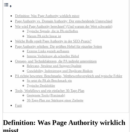
Definition: Was Page Authority wirklich misst
Page Authority vs. Domain Authority: Der entscheidende Unterschied
Wie wird Page Authority berechnet? (Und warum der Wert schwankt)
Typische Signale, die in PA einfließen
Warum PA nicht linear ist
Welche Rolle spielt Page Authority in der SEO-Praxis?
Page Authority erhöhen: Die größten Hebel für einzelne Seiten
Externe Links gezielt aufbauen
Interne Verlinkung als schneller Hebel
Onpage- und Technikfaktoren, die PA indirekt unterstützen
Relevanz, Struktur und Snippet-Qualität
Crawlability, Indexierung und Duplicate-Risiken
PA richtig bewerten: Benchmarks, Wettbewerbsvergleich und typische Fehler
So setzt du PA als Benchmark ein
Typische Denkfehler
Tools, Workflows und ein einfacher 30-Tage-Plan
Geeignete Tools (Praxisnah)
30-Tage-Plan zur Stärkung einer Zielseite
Fazit
Definition: Was Page Authority wirklich
misst