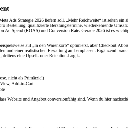
ent
eta Ads Strategie 2026 liefern soll. „Mehr Reichweite“ ist selten ei
pro Bestellung, qualifizierte Beratungstermine, wiederkehrende Umsät
 on Ad Spend (ROAS) und Conversion Rate. Gerade 2026 ist es wichti
beispielsweise auf „In den Warenkorb“ optimierst, aber Checkout-Abbrü
len und einer realistischen Erwartung an Lernphasen. Ergänzend brauchs
 drittens eine Upsell- oder Retention-Logik.
e, nicht als Primärziel)
View, Add-to-Cart
ote
, dass Website und Angebot conversionfähig sind. Wenn du hier nachschär