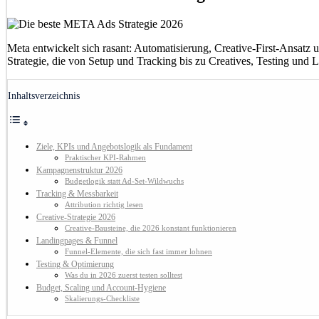
Meta entwickelt sich rasant: Automatisierung, Creative-First-Ansat
Strategie, die von Setup und Tracking bis zu Creatives, Testing und
Inhaltsverzeichnis
Ziele, KPIs und Angebotslogik als Fundament
Praktischer KPI-Rahmen
Kampagnenstruktur 2026
Budgetlogik statt Ad-Set-Wildwuchs
Tracking & Messbarkeit
Attribution richtig lesen
Creative-Strategie 2026
Creative-Bausteine, die 2026 konstant funktionieren
Landingpages & Funnel
Funnel-Elemente, die sich fast immer lohnen
Testing & Optimierung
Was du in 2026 zuerst testen solltest
Budget, Scaling und Account-Hygiene
Skalierungs-Checkliste