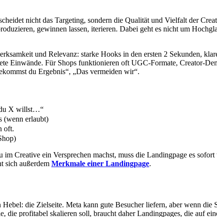
cheidet nicht das Targeting, sondern die Qualität und Vielfalt der Creat
roduzieren, gewinnen lassen, iterieren. Dabei geht es nicht um Hochgl
merksamkeit und Relevanz: starke Hooks in den ersten 2 Sekunden, kla
rete Einwände. Für Shops funktionieren oft UGC-Formate, Creator-Demo
 bekommst du Ergebnis“, „Das vermeiden wir“.
 du X willst…“
 (wenn erlaubt)
 oft.
Shop)
 im Creative ein Versprechen machst, muss die Landingpage es sofort 
hnt sich außerdem
Merkmale einer Landingpage
.
ebel: die Zielseite. Meta kann gute Besucher liefern, aber wenn die Sei
, die profitabel skalieren soll, braucht daher Landingpages, die auf e