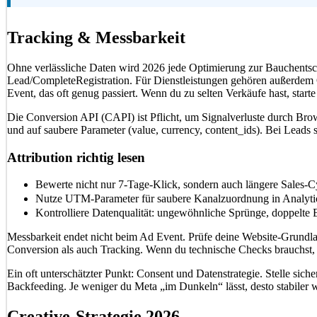
Tracking & Messbarkeit
Ohne verlässliche Daten wird 2026 jede Optimierung zur Bauchentsc
Lead/CompleteRegistration. Für Dienstleistungen gehören außerdem Q
Event, das oft genug passiert. Wenn du zu selten Verkäufe hast, star
Die Conversion API (CAPI) ist Pflicht, um Signalverluste durch Brows
und auf saubere Parameter (value, currency, content_ids). Bei Leads s
Attribution richtig lesen
Bewerte nicht nur 7-Tage-Klick, sondern auch längere Sales-C
Nutze UTM-Parameter für saubere Kanalzuordnung in Analyt
Kontrolliere Datenqualität: ungewöhnliche Sprünge, doppelte E
Messbarkeit endet nicht beim Ad Event. Prüfe deine Website-Grundla
Conversion als auch Tracking. Wenn du technische Checks brauchst, 
Ein oft unterschätzter Punkt: Consent und Datenstrategie. Stelle sic
Backfeeding. Je weniger du Meta „im Dunkeln“ lässt, desto stabiler 
Creative-Strategie 2026