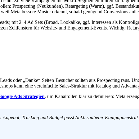
tzt sind. Zu viele Kampagnen mit Mikro-Segmenten führen zu fragment
Rollen: Prospecting (Neukunden), Retargeting (Warm), ggf. Bestands
s, weil Meta bessere Muster erkennt, sobald genügend Conversions anli
eads) mit 2–4 Ad Sets (Broad, Lookalike, ggf. Interessen als Kontroll
 Zeitfenstern für Website- und Engagement-Events. Wichtig: Retargetin
Leads oder „Danke“-Seiten-Besucher sollten aus Prospecting raus. Und
lineshops kann eine vereinfachte Sales-Struktur mit Katalog und Advant
Google Ads Strategien
, um Kanalrollen klar zu definieren: Meta erzeug
em Angebot, Tracking und Budget passt (inkl. sauberer Kampagnenstruk