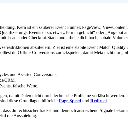
heidung. Kern ist ein sauberer Event-Funnel: PageView, ViewContent,
ualifizierungs-Events dazu, etwa „Termin gebucht“ oder „Angebot angef
te mit Leads oder Checkout-Starts und arbeite dich hoch, sobald Volume
errestriktionen abzufedern. Ziel ist eine stabile Event-Match-Quality 
olltest du Offline-Conversions zurückspielen, damit Meta nicht nur „bi
ycles und Assisted Conversions.
ics/CRM.
vents, falsche Werte.
gen, damit Daten nicht durch technische Probleme verfälscht werden. 
sind diese Grundlagen hilfreich:
Page Speed
und
Redirect
.
her, dass du rechtssicher trackst und dennoch ausreichend Signale bek
wird die Ausspielung.