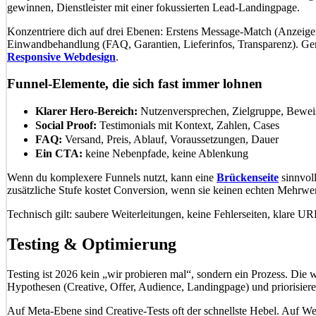
gewinnen, Dienstleister mit einer fokussierten Lead-Landingpage.
Konzentriere dich auf drei Ebenen: Erstens Message-Match (Anzeigent
Einwandbehandlung (FAQ, Garantien, Lieferinfos, Transparenz). Gerade
Responsive Webdesign
.
Funnel-Elemente, die sich fast immer lohnen
Klarer Hero-Bereich:
Nutzenversprechen, Zielgruppe, Beweis
Social Proof:
Testimonials mit Kontext, Zahlen, Cases
FAQ:
Versand, Preis, Ablauf, Voraussetzungen, Dauer
Ein CTA:
keine Nebenpfade, keine Ablenkung
Wenn du komplexere Funnels nutzt, kann eine
Brückenseite
sinnvoll
zusätzliche Stufe kostet Conversion, wenn sie keinen echten Mehrwert
Technisch gilt: saubere Weiterleitungen, keine Fehlerseiten, klare UR
Testing & Optimierung
Testing ist 2026 kein „wir probieren mal“, sondern ein Prozess. Die w
Hypothesen (Creative, Offer, Audience, Landingpage) und priorisier
Auf Meta-Ebene sind Creative-Tests oft der schnellste Hebel. Auf Web