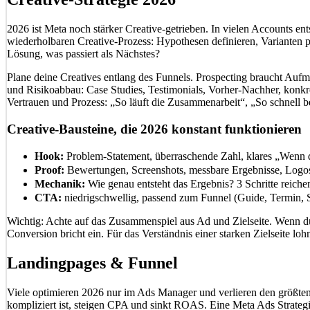
2026 ist Meta noch stärker Creative-getrieben. In vielen Accounts ents
wiederholbaren Creative-Prozess: Hypothesen definieren, Varianten p
Lösung, was passiert als Nächstes?
Plane deine Creatives entlang des Funnels. Prospecting braucht Auf
und Risikoabbau: Case Studies, Testimonials, Vorher-Nachher, konk
Vertrauen und Prozess: „So läuft die Zusammenarbeit“, „So schnell
Creative-Bausteine, die 2026 konstant funktionieren
Hook:
Problem-Statement, überraschende Zahl, klares „Wenn
Proof:
Bewertungen, Screenshots, messbare Ergebnisse, Logos
Mechanik:
Wie genau entsteht das Ergebnis? 3 Schritte reichen
CTA:
niedrigschwellig, passend zum Funnel (Guide, Termin, 
Wichtig: Achte auf das Zusammenspiel aus Ad und Zielseite. Wenn du
Conversion bricht ein. Für das Verständnis einer starken Zielseite lo
Landingpages & Funnel
Viele optimieren 2026 nur im Ads Manager und verlieren den größten H
kompliziert ist, steigen CPA und sinkt ROAS. Eine Meta Ads Strategie