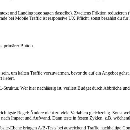
ext und Landingpage sagen dasselbe). Zweitens Friktion reduzieren (wen
 bei Mobile Traffic ist responsive UX Pflicht, sonst bezahlst du für K
, primärer Button
 sein, um kalten Traffic vorzuwärmen, bevor du auf ein Angebot gehst. 
 liefert.
L-Struktur. Wer hier nachlässig ist, verliert Budget durch Abbrüche und
ichtigste Regel: Ändere nicht zu viele Variablen gleichzeitig. Sonst we
e nach Impact und Aufwand. Dann teste in festen Zyklen, z.B. wöchent
site-Ebene bringen A/B-Tests bei ausreichend Traffic nachhaltige Conv