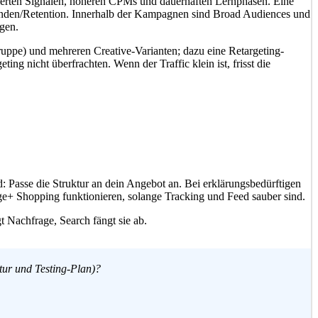
ierten Signalen, höheren CPMs und dauerhaften Lernphasen. Eine
kunden/Retention. Innerhalb der Kampagnen sind Broad Audiences und
egen.
gruppe) und mehreren Creative-Varianten; dazu eine Retargeting-
g nicht überfrachten. Wenn der Traffic klein ist, frisst die
: Passe die Struktur an dein Angebot an. Bei erklärungsbedürftigen
age+ Shopping funktionieren, solange Tracking und Feed sauber sind.
t Nachfrage, Search fängt sie ab.
tur und Testing-Plan)?