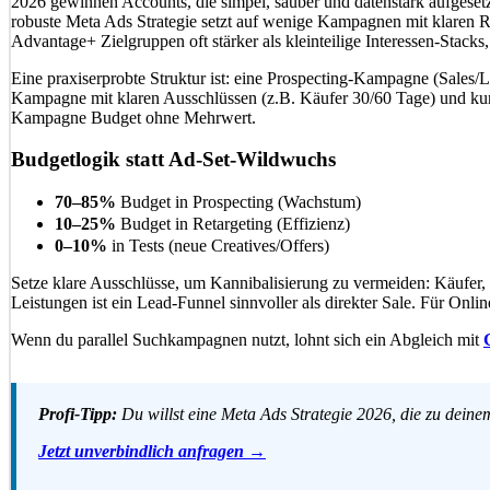
2026 gewinnen Accounts, die simpel, sauber und datenstark aufgese
robuste Meta Ads Strategie setzt auf wenige Kampagnen mit klaren 
Advantage+ Zielgruppen oft stärker als kleinteilige Interessen-Stack
Eine praxiserprobte Struktur ist: eine Prospecting-Kampagne (Sales/L
Kampagne mit klaren Ausschlüssen (z.B. Käufer 30/60 Tage) und kurzen
Kampagne Budget ohne Mehrwert.
Budgetlogik statt Ad-Set-Wildwuchs
70–85%
Budget in Prospecting (Wachstum)
10–25%
Budget in Retargeting (Effizienz)
0–10%
in Tests (neue Creatives/Offers)
Setze klare Ausschlüsse, um Kannibalisierung zu vermeiden: Käufer, 
Leistungen ist ein Lead-Funnel sinnvoller als direkter Sale. Für On
Wenn du parallel Suchkampagnen nutzt, lohnt sich ein Abgleich mit
Profi-Tipp:
Du willst eine Meta Ads Strategie 2026, die zu dein
Jetzt unverbindlich anfragen →