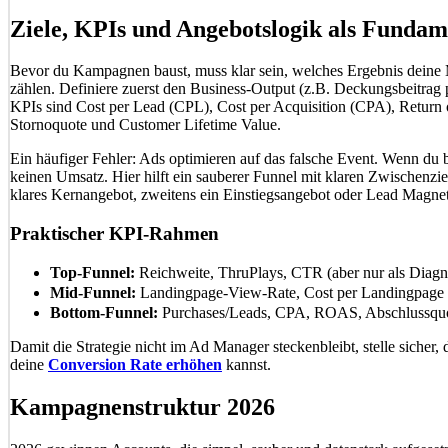
Ziele, KPIs und Angebotslogik als Fundam
Bevor du Kampagnen baust, muss klar sein, welches Ergebnis deine M
zählen. Definiere zuerst den Business-Output (z.B. Deckungsbeitrag 
KPIs sind Cost per Lead (CPL), Cost per Acquisition (CPA), Return
Stornoquote und Customer Lifetime Value.
Ein häufiger Fehler: Ads optimieren auf das falsche Event. Wenn du 
keinen Umsatz. Hier hilft ein sauberer Funnel mit klaren Zwischenzie
klares Kernangebot, zweitens ein Einstiegsangebot oder Lead Magnet,
Praktischer KPI-Rahmen
Top-Funnel:
Reichweite, ThruPlays, CTR (aber nur als Diagnos
Mid-Funnel:
Landingpage-View-Rate, Cost per Landingpage 
Bottom-Funnel:
Purchases/Leads, CPA, ROAS, Abschlussqu
Damit die Strategie nicht im Ad Manager steckenbleibt, stelle sicher
deine
Conversion Rate erhöhen
kannst.
Kampagnenstruktur 2026